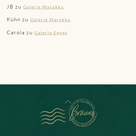
JB
zu
Galerie Marokko
Kühn
zu
Galerie Marokko
Carola
zu
Galerie Egypt
BACK
TO
TOP