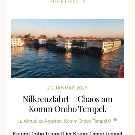
MEHR LESEN
23. JANUAR 2025
Nilkreuzfahrt – Chaos am
Komm Ombo Tempel.
Aktuelles
Ägypten
,
Komm Ombo Tempel
0
JB
Komm Ombo Tempel Der Komm Ombo Tempel