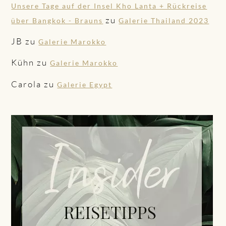
Unsere Tage auf der Insel Kho Lanta + Rückreise
zu
über Bangkok - Brauns
Galerie Thailand 2023
JB
zu
Galerie Marokko
Kühn
zu
Galerie Marokko
Carola
zu
Galerie Egypt