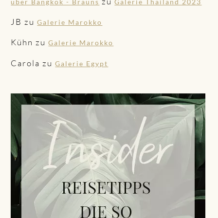
zu
über Bangkok - Brauns
Galerie Thailand 2023
JB
zu
Galerie Marokko
Kühn
zu
Galerie Marokko
Carola
zu
Galerie Egypt