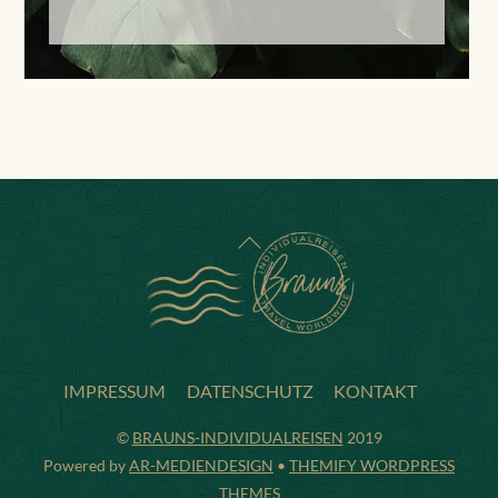
BACK
TO
TOP
IMPRESSUM
DATENSCHUTZ
KONTAKT
©
BRAUNS-INDIVIDUALREISEN
2019
Powered by
AR-MEDIENDESIGN
•
THEMIFY WORDPRESS
THEMES