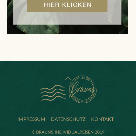
BACK
TO
TOP
IMPRESSUM
DATENSCHUTZ
KONTAKT
©
BRAUNS-INDIVIDUALREISEN
2019