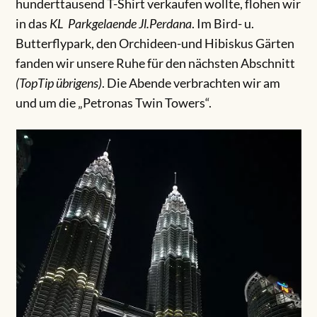
hunderttausend T-Shirt verkaufen wollte, flohen wir
in das
KL Parkgelaende Jl.Perdana
. Im Bird- u.
Butterflypark, den Orchideen-und Hibiskus Gärten
fanden wir unsere Ruhe für den nächsten Abschnitt
(TopTip übrigens)
. Die Abende verbrachten wir am
und um die „Petronas Twin Towers“.