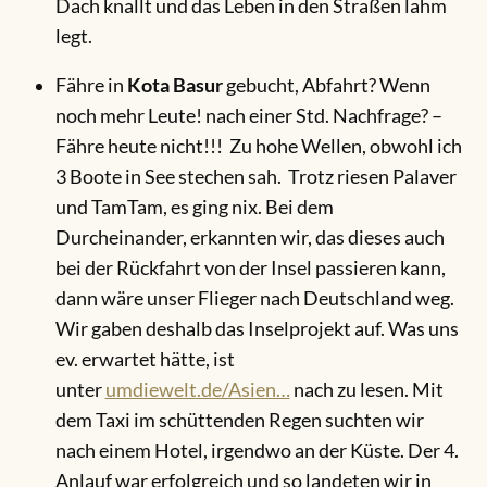
Dach knallt und das Leben in den Straßen lahm
legt.
Fähre in
Kota Basur
gebucht, Abfahrt? Wenn
noch mehr Leute! nach einer Std. Nachfrage? –
Fähre heute nicht!!! Zu hohe Wellen, obwohl ich
3 Boote in See stechen sah. Trotz riesen Palaver
und TamTam, es ging nix. Bei dem
Durcheinander, erkannten wir, das dieses auch
bei der Rückfahrt von der Insel passieren kann,
dann wäre unser Flieger nach Deutschland weg.
Wir gaben deshalb das Inselprojekt auf. Was uns
ev. erwartet hätte, ist
unter
umdiewelt.de/Asien…
nach zu lesen. Mit
dem Taxi im schüttenden Regen suchten wir
nach einem Hotel, irgendwo an der Küste. Der 4.
Anlauf war erfolgreich und so landeten wir in