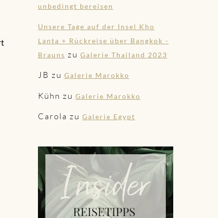
unbedingt bereisen
Unsere Tage auf der Insel Kho
Lanta + Rückreise über Bangkok -
rt
zu
Brauns
Galerie Thailand 2023
JB
zu
Galerie Marokko
Kühn
zu
Galerie Marokko
Carola
zu
Galerie Egypt